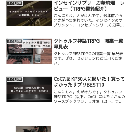
インセインサプリ 刀華絢爛 レ
その他記事
ビュー【TRPG書籍紹介】
こんにちわ。えがけんです。数年前から
発売が予告されていた、インセインのサ
プリメント、コンセプトシリーズ 刀華絢
爛とうかけんらん。延期に延期を重ね、
いつ発売されるのか、本当に発売される
のだろうか……と、まことしやかな噂が
クトゥルフ神話TRPG 職業一覧
その他記事
飛び交っていましたが、...
早見表
クトゥルフ神話TRPGの職業一覧 早見表
です。ぜひ、セッションにご活用くださ
い。
CoC7版 KP30人に聞いた！買って
その他記事
よかったサプリBEST10
こんにちわ。えがけんです。クトゥルフ
神話TRPG（以下、CoC）にはたくさんの
ソースブックやシナリオ集（以下、まと
めてサプリメント）があります。これら
は20種以上におよんで展開されており、
全部そろえると定価は10万円を超えま
す。皆さんの中に...