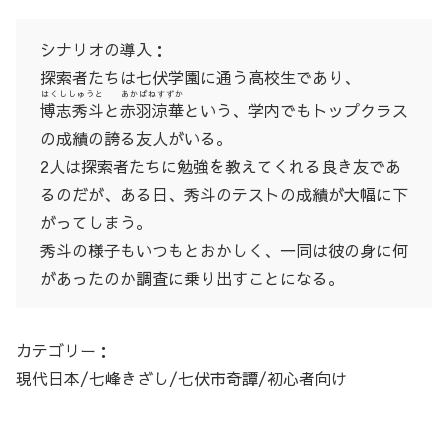
シナリオの導入：
探索者たちは七伏学園に通う高校生であり、
はくししゅうと
あかばねすずか
博志秀斗
と
赤羽涼華
という、学内でもトップクラス
の成績の誇る友人がいる。
2人は探索者たちに勉強を教えてくれる良き友であ
るのだが、ある日、秀斗のテストの成績が大幅に下
がってしまう。
秀斗の様子もいつもとおかしく、一同は彼の身に何
があったのか調査に乗り出すことになる。
カテゴリー：
現代日本/七峰きざし/七伏市奇譚/初心者向け