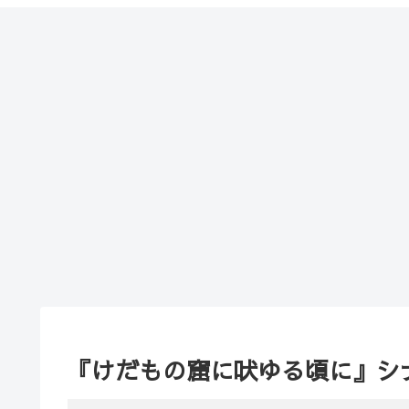
『けだもの窟に吠ゆる頃に』シ