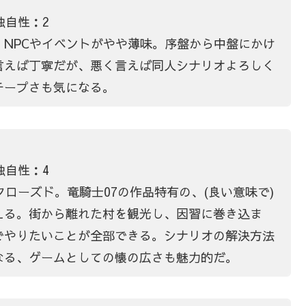
独自性：2
NPCやイベントがやや薄味。序盤から中盤にかけ
言えば丁寧だが、悪く言えば同人シナリオよろしく
チープさも気になる。
独自性：4
クローズド。竜騎士07の作品特有の、(良い意味で)
える。街から離れた村を観光し、因習に巻き込ま
でやりたいことが全部できる。シナリオの解決方法
なる、ゲームとしての懐の広さも魅力的だ。