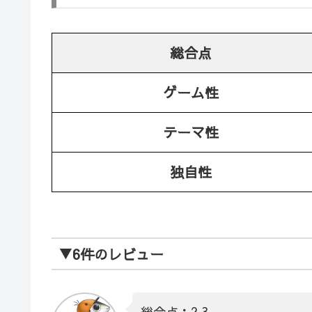
総合点
ゲーム性
テーマ性
独自性
▼6件のレビュー
総合点：2.3