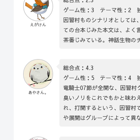
ゲーム性：3 テーマ性：2 
因習村ものシナリオとしては、
えがけん
ての台本じみた本文は、よく
茶番じみている。神話生物の
総合点：4.3
ゲーム性：5 テーマ性：4 
竜騎士07節が全開な、因習村
あやさん。
臭いノリをこれでもかと味わ
れ、打開するという、因習村
や展開はグループによって異