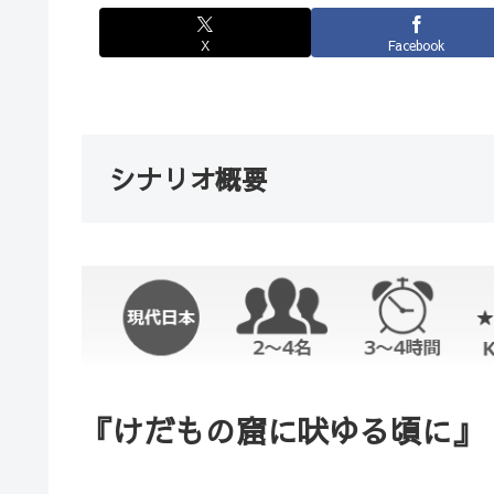
X
Facebook
シナリオ概要
『けだもの窟に吠ゆる頃に
』