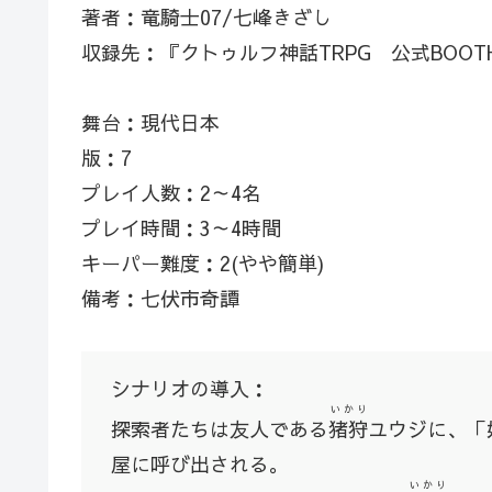
著者：竜騎士07/七峰きざし
収録先：『クトゥルフ神話TRPG 公式BOOT
舞台：現代日本
版：7
プレイ人数：2～4名
プレイ時間：3～4時間
キーパー難度：2(やや簡単)
備考：七伏市奇譚
シナリオの導入：
いかり
探索者たちは友人である
猪狩
ユウジに、「
屋に呼び出される。
いかり