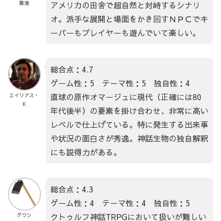
アメリカの田舎で超自然と対峙するシナリ
築港
オ。派手な展開と場面をかき回すＮＰＣでキ
ーパーもプレイヤーも遊んでいて楽しい。
総合点：4.7
ゲーム性：5 テーマ性：5 独自性：4
直球の原作オマージュに現代（正確には80
エイリアス・
K
年代後半）の要素を掛け合わせ、非常に高い
レベルで仕上げている。特に発生する出来事
や状況の面白さが秀逸。神話生物の独自解釈
にも説得力がある。
総合点：4.3
ゲーム性：4 テーマ性：4 独自性：5
クトゥルフ神話TRPGにおいて扱いが難しい
グワシ