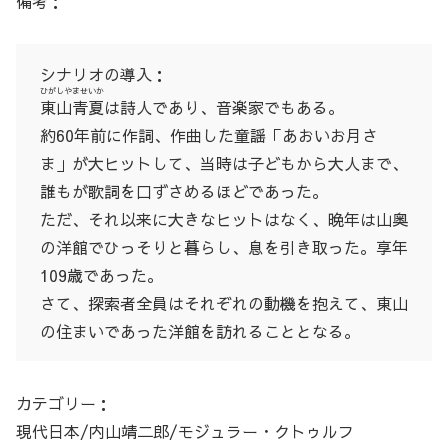
備考：
シナリオの導入：
ひがしやませいか
東山青夏
は詩人であり、音楽家でもある。
約60年前に作詞、作曲した童謡「あおいお月さ
ま」が大ヒットして、当時は子どもから大人まで、
誰もが歌詞を口ずさめるほどであった。
ただ、それ以来に大きなヒットはなく、晩年は山奥
の洋館でひっそりと暮らし、息を引き取った。享年
109歳であった。
さて、探索者全員はそれぞれの動機を抱えて、東山
の住まいであった洋館を訪れることとなる。
カテゴリー：
現代日本/内山靖二郎/モジュラー・クトゥルフ