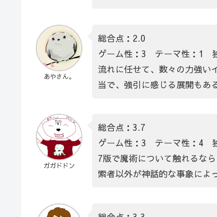
総合点：2.0
ゲーム性：3 テーマ性：1 
流れに任せて、数々の力強い
あやさん。
当で、強引に感じる展開もあ
総合点：3.7
ゲーム性：3 テーマ性：4 
7版で魔術について触れるな
ガガドドン
索者以外が神話的な事象によ
総合点：3.3