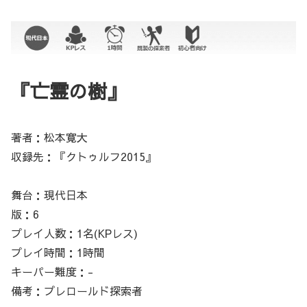
『亡霊の樹』
著者：松本寛大
収録先：『クトゥルフ2015』
舞台：現代日本
版：6
プレイ人数：1名(KPレス)
プレイ時間：1時間
キーパー難度：-
備考：プレロールド探索者