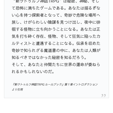
“新クトゥルフ神話TRPG”は秘密、神秘、そし
て恐怖に満ちたゲームである。あなたは揺るぎな
い心を持つ探索者となって、奇妙で危険な場所へ
旅し、けがらわしい陰謀を見つけ出し、夜中に徘
徊する怪物に立ち向かうことになる。あなたは正
気を打ち砕く存在、怪物、そして狂気に陥ったカ
ルティストと遭遇することになる。伝承を収めた
奇妙で知られざる魔道書の中に、あなたは人類が
知るべきではなかった秘密を知るだろう。
そして、あなたと仲間たちに世界の運命が委ねら
れるかもしれないのだ。
『新クトゥルフ神話TRPG ルールブック』第１章イントロダクション
より引用